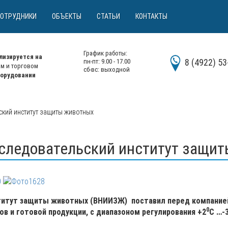
ОТРУДНИКИ
ОБЪЕКТЫ
СТАТЬИ
КОНТАКТЫ
График работы:
лизируется на
8 (4922) 53
пн-пт: 9.00 - 17.00
м и торговом
сб-вс: выходной
борудовании
ский институт защиты животных
сследовательский институт защи
титут защиты животных (ВНИИЗЖ) поставил перед компание
0
в и готовой продукции, с диапазоном регулирования +2
С …-