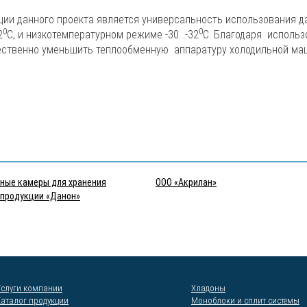
ции данного проекта является универсальность использования д
0
0
2
С, и низкотемпературном режиме -30…-32
С. Благодаря исполь
ственно уменьшить теплообменную аппаратуру холодильной маш
ные камеры для хранения
ООО «Акрилан»
 продукции «Данон»
Услуги компании
Хладоны
Каталог продукции
Моноблоки и сплит системы