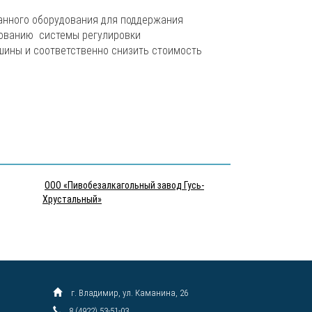
анного оборудования для поддержания
зованию системы регулировки
ины и соответственно снизить стоимость
ООО «Пивобезалкагольный завод Гусь-
Хрустальный»
г. Владимир, ул. Каманина, 26
8 (4922) 53-51-03