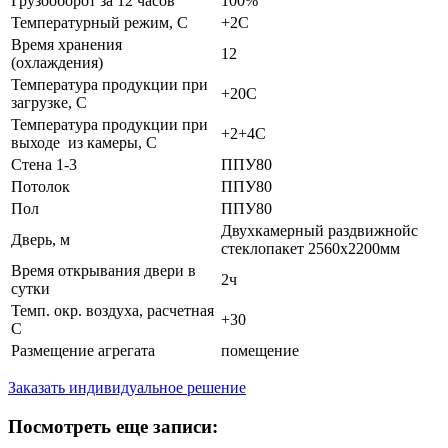
Грузооборот за 12 часов
100%
Температурный режим, С
+2С
Время хранения
12
(охлаждения)
Температура продукции при
+20С
загрузке, С
Температура продукции при
+2+4С
выходе из камеры, С
Стена 1-3
ППУ80
Потолок
ППУ80
Пол
ППУ80
Двухкамерный раздвижнойс
Дверь, м
стеклопакет 2560х2200мм
Время открывания двери в
2ч
сутки
Темп. окр. воздуха, расчетная
+30
С
Размещение агрегата
помещение
Заказать индивидуальное решение
Посмотреть еще записи: